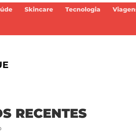
aúde
Skincare
Tecnologia
Viagen
UE
OS RECENTES
O